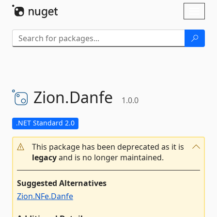
Skip To Content
Toggl
naviga
Zion.
Danfe
1.0.0
.NET Standard 2.0
This package has been deprecated as it is
legacy
and is no longer maintained.
Suggested Alternatives
Zion.NFe.Danfe