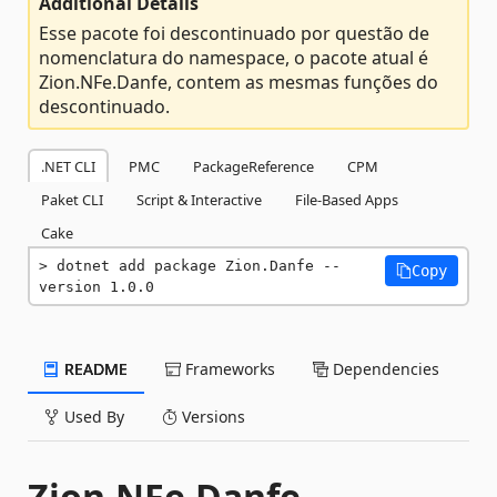
Additional Details
Esse pacote foi descontinuado por questão de
nomenclatura do namespace, o pacote atual é
Zion.NFe.Danfe, contem as mesmas funções do
descontinuado.
.NET CLI
PMC
PackageReference
CPM
Paket CLI
Script & Interactive
File-Based Apps
Cake
dotnet add package Zion.Danfe --
Copy
version 1.0.0
README
Frameworks
Dependencies
Used By
Versions
Zion.NFe.Danfe