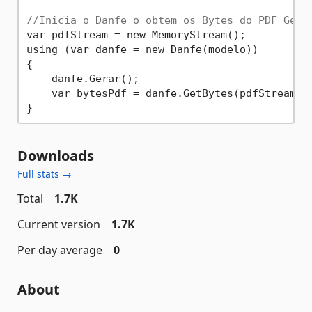
//Inicia o Danfe o obtem os Bytes do PDF Gera
var pdfStream = new MemoryStream();           
using (var danfe = new Danfe(modelo))

{

    danfe.Gerar();

    var bytesPdf = danfe.GetBytes(pdfStream);

Downloads
Full stats →
Total
1.7K
Current version
1.7K
Per day average
0
About