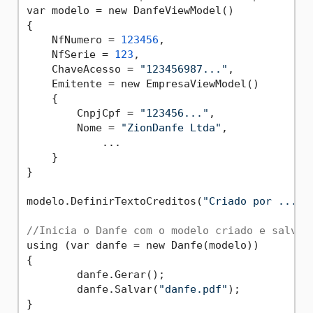
var modelo = new DanfeViewModel()

{

    NfNumero = 
123456
,

    NfSerie = 
123
,

    ChaveAcesso = 
"123456987..."
,

    Emitente = new EmpresaViewModel()

    {

        CnpjCpf = 
"123456..."
,

        Nome = 
"ZionDanfe Ltda"
,    

	    ...

    }

}

modelo.DefinirTextoCreditos(
"Criado por ..."
);
//Inicia o Danfe com o modelo criado e salva 
using (var danfe = new Danfe(modelo))

{

	danfe.Gerar();

	danfe.Salvar(
"danfe.pdf"
);

}
